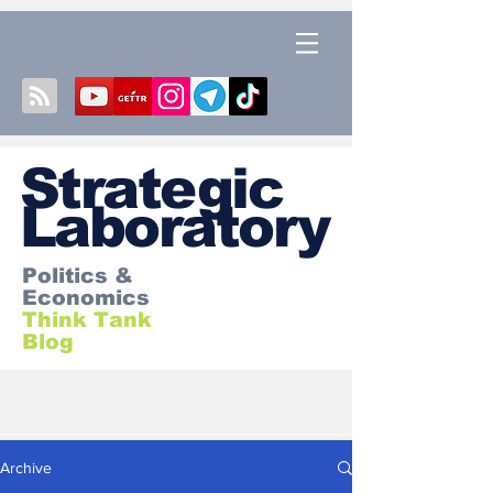
S
trategic
Laboratory
Politics &
Economics
Think Tank
Blog
Archive