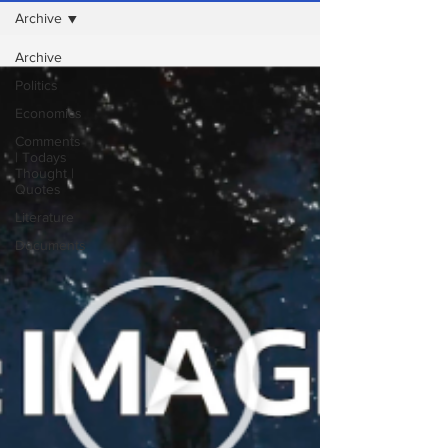
Archive
Archive
Politics
Economics
Comments
| Todays
Thought |
Quotes
Literature
Documents