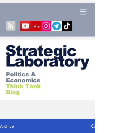
S
trategic
Laboratory
Politics &
Economics
Think Tank
Blog
Archive