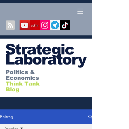
S
trategic
Laboratory
Politics &
Economics
Think Tank
Blog
Beitrag
Archive