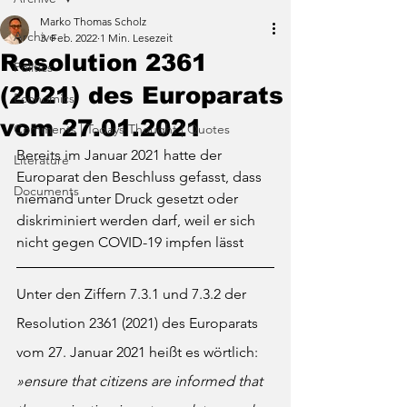
Marko Thomas Scholz
Archive
3. Feb. 2022
1 Min. Lesezeit
Resolution 2361
Politics
(2021) des Europarats
Economics
vom 27.01.2021
Comments | Todays Thought | Quotes
Bereits im Januar 2021 hatte der 
Literature
Europarat den Beschluss gefasst, dass 
Documents
niemand unter Druck gesetzt oder 
diskriminiert werden darf, weil er sich 
nicht gegen COVID-19 impfen lässt 
Unter den Ziffern 7.3.1 und 7.3.2 der 
Resolution 2361 (2021) des Europarats 
vom 27. Januar 2021 heißt es wörtlich: 
»ensure that citizens are informed that 