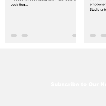
erhobenen
bestritten....
Studie unte
Subscribe to Our N