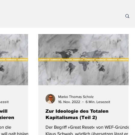
Marko Thomas Scholz
sezeit
16. Nov. 2022
6 Min. Lesezeit
will
Zur Ideologie des Totalen
zieren
Kapitalismus (Teil 2)
on die
Der Begriff »Great Reset« von WEF-Gründer
ill galt bislang
Klaus Schwab, wörtlich übersetzen lässt er