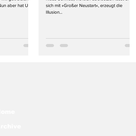
Nun aber hat US-
sich mit »Großer Neustart«, erzeugt die
Illusion...
Home
rchive