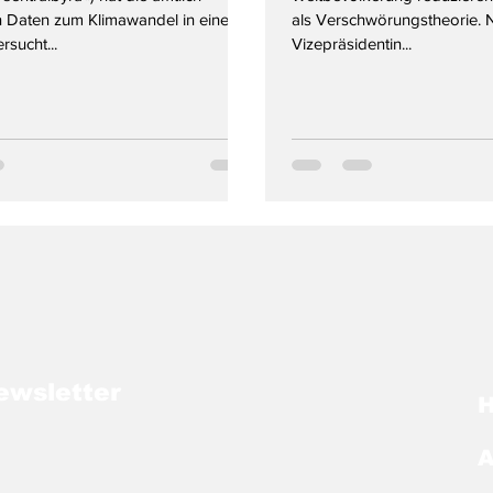
 Daten zum Klimawandel in einer
als Verschwörungstheorie. 
rsucht...
Vizepräsidentin...
ewsletter
A