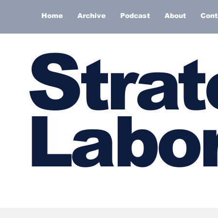
Home
Archive
Podcast
About
Cont
S
trat
Labor