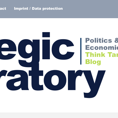
act
Imprint / Data protection
egic
Politics 
Economi
Think Ta
atory
Blog