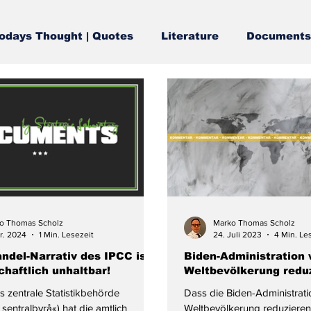
odays Thought | Quotes
Literature
Documents
o Thomas Scholz
Marko Thomas Scholz
pr. 2024
1 Min. Lesezeit
24. Juli 2023
4 Min. Le
ndel-Narrativ des IPCC ist
Biden-Administration 
haftlich unhaltbar!
Weltbevölkerung redu
zentrale Statistikbehörde
Dass die Biden-Administrati
k sentralbyrå«) hat die amtlich
Weltbevölkerung reduzieren w