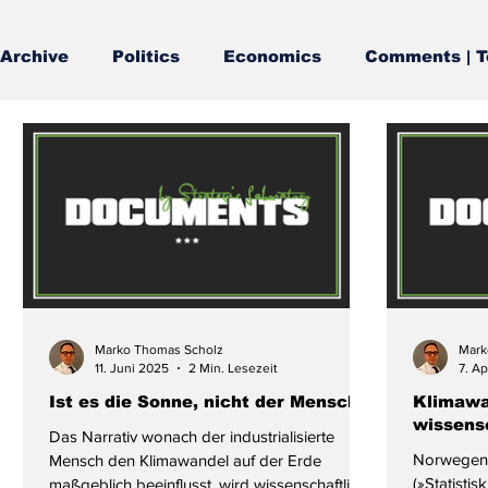
Archive
Politics
Economics
Comments | T
Marko Thomas Scholz
Mark
11. Juni 2025
2 Min. Lesezeit
7. A
Ist es die Sonne, nicht der Mensch?
Klimawa
wissensc
Das Narrativ wonach der industrialisierte
Norwegens 
Mensch den Klimawandel auf der Erde
(»Statistis
maßgeblich beeinflusst, wird wissenschaftlich