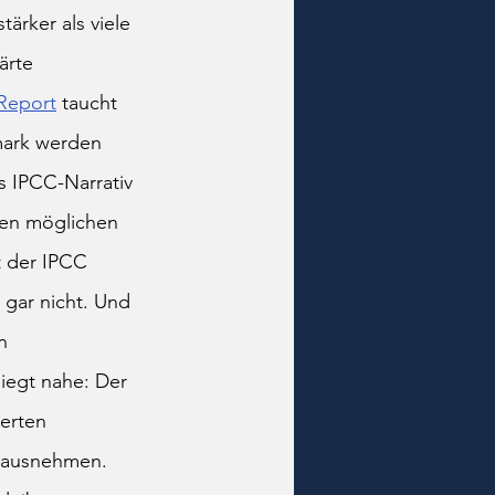
ärker als viele 
ärte 
 Report
 taucht 
mark werden 
s IPCC-Narrativ 
Den möglichen 
t der IPCC 
 gar nicht. Und 
n 
egt nahe: Der 
erten 
rausnehmen. 