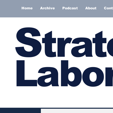
Home
Archive
Podcast
About
Cont
S
trat
Labor