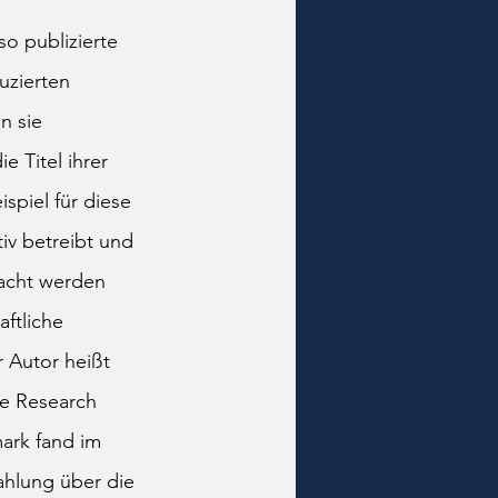
so publizierte 
uzierten 
n sie 
 Titel ihrer 
spiel für diese 
iv betreibt und 
acht werden 
ftliche 
r Autor heißt 
ce Research 
ark fand im 
ahlung über die 