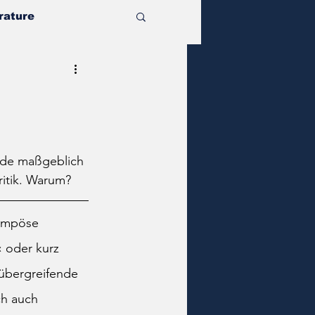
rature
rde maßgeblich 
ritik. Warum?
pompöse 
 oder kurz 
übergreifende 
ch auch 