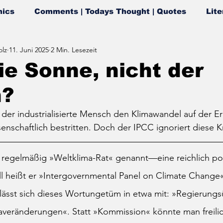
ics
Comments | Todays Thought | Quotes
Lite
lz
11. Juni 2025
2 Min. Lesezeit
die Sonne, nicht der
h?
der industrialisierte Mensch den Klimawandel auf der E
senschaftlich bestritten. Doch der IPCC ignoriert diese K
er regelmäßig »Weltklima-Rat« genannt—eine reichlich 
ll heißt er »Intergovernmental Panel on Climate Change«
lässt sich dieses Wortungetüm in etwa mit: »Regierungs
averänderungen«. Statt »Kommission« könnte man freili