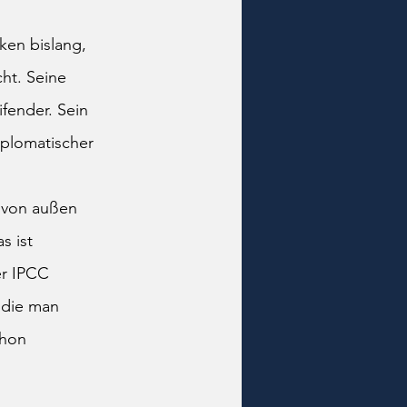
ken bislang, 
ht. Seine 
fender. Sein 
iplomatischer 
 von außen 
s ist 
er IPCC 
 die man 
chon 