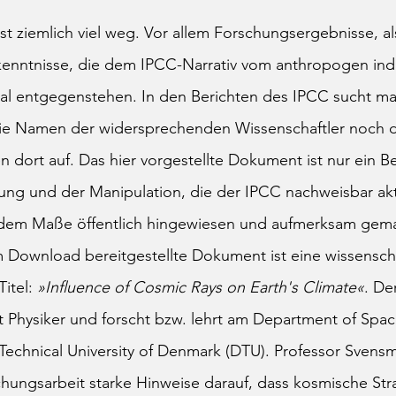
sst ziemlich viel weg. Vor allem Forschungsergebnisse, al
rkenntnisse, die dem IPCC-Narrativ vom anthropogen ind
al entgegenstehen. In den Berichten des IPCC sucht ma
e Namen der widersprechenden Wissenschaftler noch die
 dort auf. Das hier vorgestellte Dokument ist nur ein Bei
ung und der Manipulation, die der IPCC nachweisbar akt
ndem Maße öffentlich hingewiesen und aufmerksam gem
 Download bereitgestellte Dokument ist eine wissenscha
itel: 
»Influence of Cosmic Rays on Earth's Climate«
. De
t Physiker und forscht bzw. lehrt am Department of Spa
echnical University of Denmark (DTU). Professor Svensm
hungsarbeit starke Hinweise darauf, dass kosmische Str