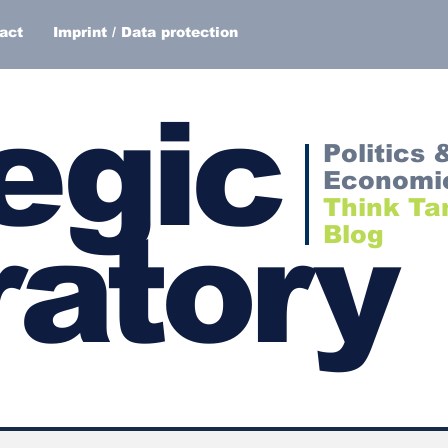
act
Imprint / Data protection
egic
Politics 
Economi
Think Ta
atory
Blog