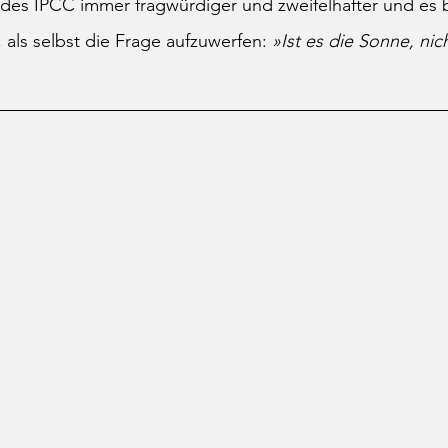
 des IPCC immer fragwürdiger und zweifelhafter und es b
 als selbst die Frage aufzuwerfen: 
»Ist es die Sonne, nic