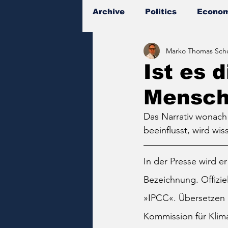
Archive
Politics
Econom
Marko Thomas Scho
Documents
Ist es 
Mensc
Das Narrativ wonach 
beeinflusst, wird wis
In der Presse wird 
Bezeichnung. Offizie
»IPCC«. Übersetzen 
Kommission für Klim