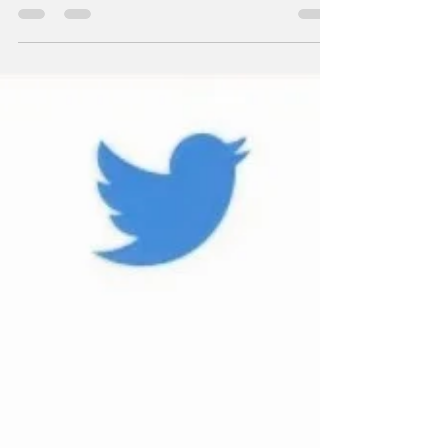
Denemarková ist sprachlich und dramaturgisch
ein Wunder und ganz ohne Zweifel der
literarische...