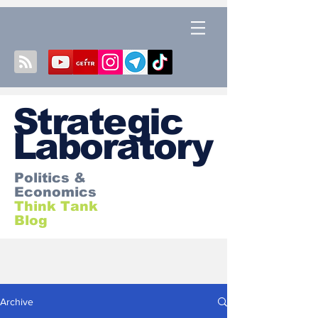
S
trategic
Laboratory
Politics &
Economics
Think Tank
Blog
Archive