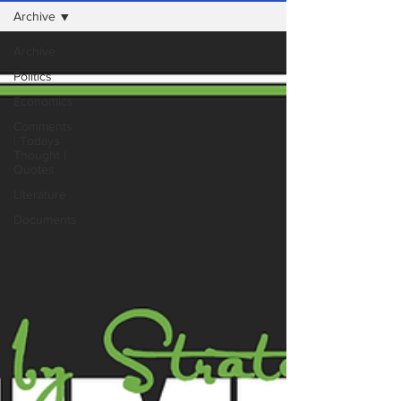
Archive
Archive
Politics
Economics
Comments
| Todays
Thought |
Quotes
Literature
Documents