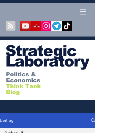
S
trategic
Laboratory
Politics &
Economics
Think Tank
Blog
Beitrag
Archive