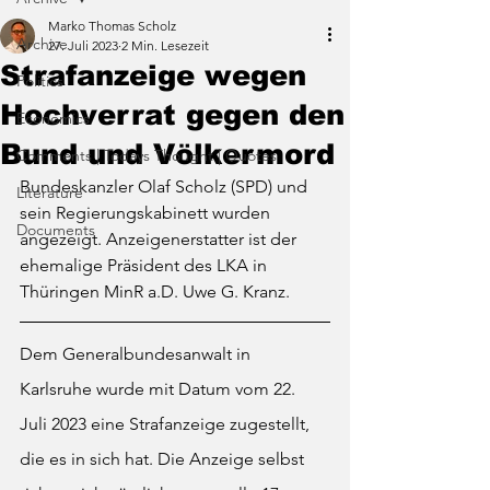
Marko Thomas Scholz
Archive
27. Juli 2023
2 Min. Lesezeit
Strafanzeige wegen
Politics
Hochverrat gegen den
Economics
Bund und Völkermord
Comments | Todays Thought | Quotes
Bundeskanzler Olaf Scholz (SPD) und 
Literature
sein Regierungskabinett wurden 
Documents
angezeigt. Anzeigenerstatter ist der 
ehemalige Präsident des LKA in 
Thüringen MinR a.D. Uwe G. Kranz.
Dem Generalbundesanwalt in 
Karlsruhe wurde mit Datum vom 22. 
Juli 2023 eine Strafanzeige zugestellt, 
die es in sich hat. Die Anzeige selbst 