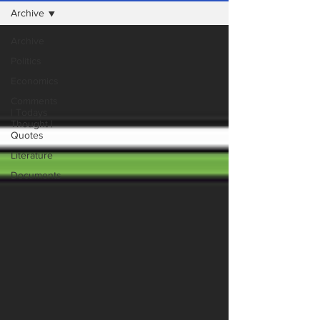
Archive
Archive
Politics
Economics
Comments
| Todays
Thought |
Quotes
Literature
Documents