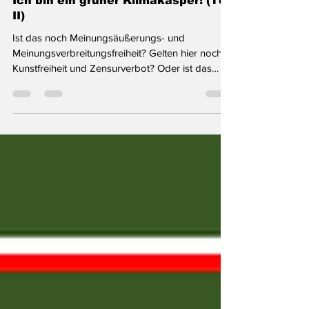
Marko Thomas Scholz
7. Dez. 2024
1 Min. Lesezeit
Ich bin ein grüner Klimakasper! (Teil
II)
Ist das noch Meinungsäußerungs- und
Meinungsverbreitungsfreiheit? Gelten hier noch
Kunstfreiheit und Zensurverbot? Oder ist das
bereits...