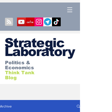
S
trategic
Laboratory
Politics &
Economics
Think Tank
Blog
Archive