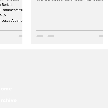
 Bericht
n Zusammenfassung
UNO-
ancesca Albanese
richt untersucht
von Folter durch
aus den besetzten
seit dem 7.
Home
rchive