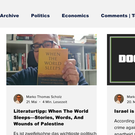
Archive
Politics
Economics
Comments | T
Marko Thomas Scholz
Mark
21. Mai
4 Min. Lesezeit
20. 
Literaturtipp: When The World
Israel i
Sleeps—Stories, Words, And
According 
Wounds of Palestine
crime agai
Es ist zweifelsohne das wichtigste politische
apartheid s