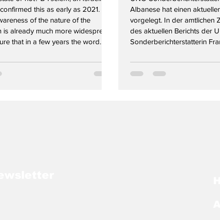
onfirmed this as early as 2021.
Albanese hat einen aktuellen
areness of the nature of the
vorgelegt. In der amtliche
n is already much more widespread
des aktuellen Berichts der 
ure that in a few years the word
Sonderberichterstatterin Fr
« will automatically be associated
heißt es wörtlich: »Dieser Be
ate of Israel, as it was in the past
den systematischen Einsatz 
 Africa.«, these are the words of
Israel gegen Palästinenser 
 Albanese in her new Book: »When
palästinensischen Gebieten 
Oktober 2023, wobei sowo
ewsletter
A