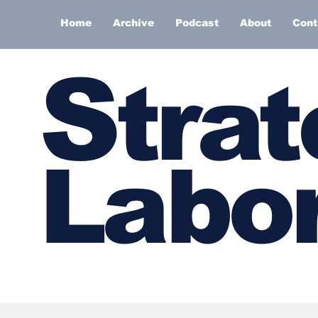
Home
Archive
Podcast
About
Cont
S
trat
Labor