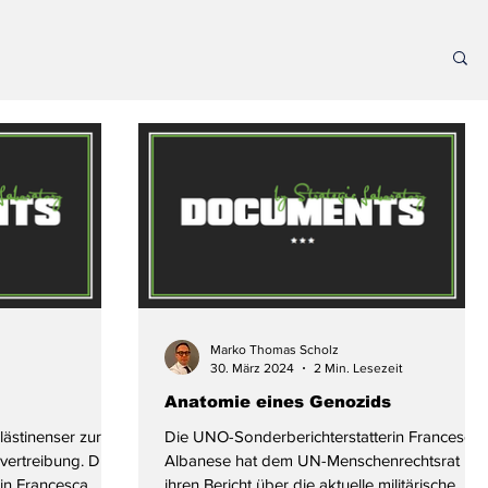
Marko Thomas Scholz
30. März 2024
2 Min. Lesezeit
Anatomie eines Genozids
alästinenser zur
Die UNO-Sonderberichterstatterin Francesca
ertreibung. Die
Albanese hat dem UN-Menschenrechtsrat
in Francesca
ihren Bericht über die aktuelle militärische...