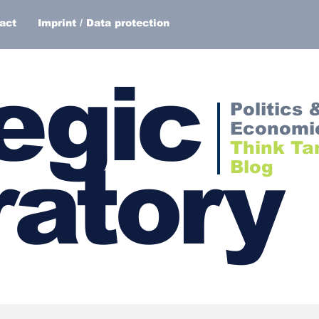
act
Imprint / Data protection
egic
Politics 
Economi
Think Ta
atory
Blog