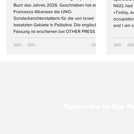
Buch des Jahres 2026. Geschrieben hat es
NGO, had c
Francesca Albanese die UNO-
»Today, aw
Sonderberichterstatterin für die von Israel
occupatio
besetzten Gebiete in Palästina. Die englische
and I am s
Fassung ist erschienen bei OTHER PRESS
»apartheid
New York. Spätestens seit die Republik
with the St
Südafrika beim Internationalen Gerichtshof
with South
(IGH) in Den Haag ein Verfahren gegen den
Francesca
Staat Israel wegen eines möglichen Verstoßes
The
gegen die Völkermordkonvention
angestrengt hat, ist der Name Frances
Subscribe to Our N