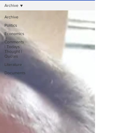
Archive
Archive
Politics
Economics
Comments
| Todays
Thought |
Quotes
Literature
Documents