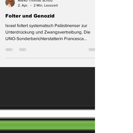
Marko Thomas Scholz
2. Apr.
2 Min. Lesezeit
Folter und Genozid
Israel foltert systematisch Palästinenser zur
Unterdrückung und Zwangsvertreibung. Die
UNO-Sonderberichterstatterin Francesca
Albanese hat einen aktuellen Bericht vorgelegt. In
der amtlichen Zusammenfassung des aktuellen
Berichts der UNO-Sonderberichterstatterin
Francesca Albanese heißt es wörtlich: »Dieser
Bericht untersucht den systematischen Einsatz
von Folter durch Israel gegen Palästinenser aus
den besetzten palästinensischen Gebieten seit
dem 7. Oktober 2023, wobei sowo