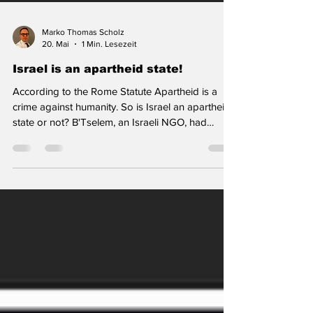
Marko Thomas Scholz
20. Mai
1 Min. Lesezeit
Israel is an apartheid state!
According to the Rome Statute Apartheid is a
crime against humanity. So is Israel an apartheid
state or not? B'Tselem, an Israeli NGO, had
confirmed this as early as 2021. »Today,
awareness of the nature of the occupation is
already much more widespread and I am sure
that in a few years the word »apartheid« will
automatically be associated with the State of
Israel, as it was in the past with South Africa.«,
these are the words of Francesca Albanese in
her new Book: »When The