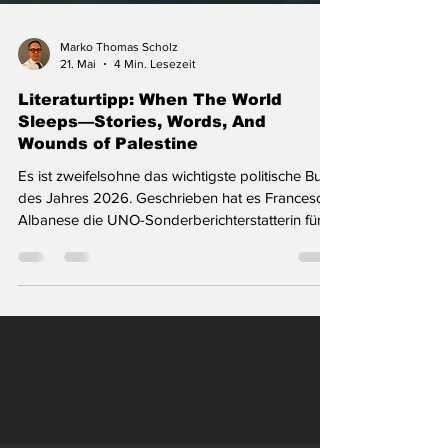
Marko Thomas Scholz
21. Mai
4 Min. Lesezeit
Literaturtipp: When The World
Sleeps—Stories, Words, And
Wounds of Palestine
Es ist zweifelsohne das wichtigste politische Buch
des Jahres 2026. Geschrieben hat es Francesca
Albanese die UNO-Sonderberichterstatterin für
die von Israel besetzten Gebiete in Palästina. Die
englische Fassung ist erschienen bei OTHER
PRESS New York. Spätestens seit die Republik
Südafrika beim Internationalen Gerichtshof (IGH)
in Den Haag ein Verfahren gegen den Staat
Israel wegen eines möglichen Verstoßes gegen
die Völkermordkonvention angestrengt hat, ist
der Name Frances