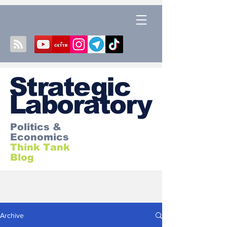
S
trategic
Laboratory
Politics &
Economics
Think Tank
Blog
Archive